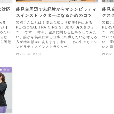
に対応
能見台周辺で未経験からマシンピラティ
能見
スインストラクターになるためのコツ
グス
ある
皆様こんにちは！能見台駅より徒歩4分にある
皆様こ
スタジオ
PERSONAL TRAINING STUDIO U(スタジオ
PERS
始めたい
ユー)です！ 昨今、健康に関わる仕事をしてみた
ユー)
からな
い、誰かを笑顔にする仕事に転職したいと考える
ついて
がら運動
方が増加傾向にあります。特に、その中でもマシ
い、座
ンピラティスインストラクター...
いと思
2026年3月15日
202
食事