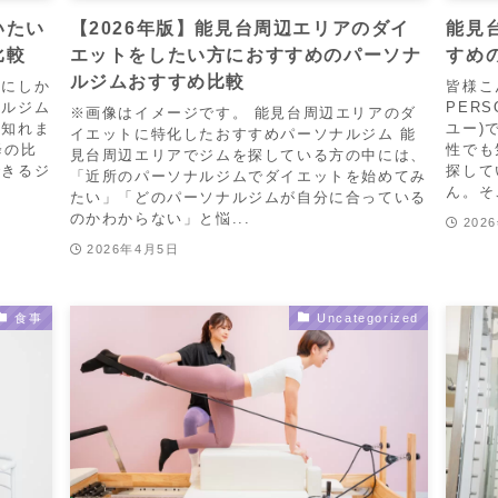
いたい
【2026年版】能見台周辺エリアのダイ
能見
比較
エットをしたい方におすすめのパーソナ
すめ
ルジムおすすめ比較
降にしか
皆様こ
ナルジム
PERS
※画像はイメージです。 能見台周辺エリアのダ
も知れま
ユー)
イエットに特化したおすすめパーソナルジム 能
降の比
性でも
見台周辺エリアでジムを探している方の中には、
できるジ
探して
「近所のパーソナルジムでダイエットを始めてみ
ん。そ
たい」「どのパーソナルジムが自分に合っている
のかわからない」と悩...
202
2026年4月5日
食事
Uncategorized