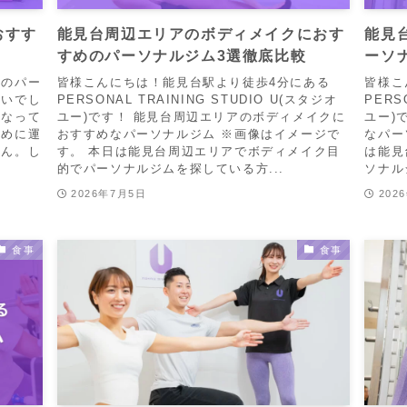
おすす
能見台周辺エリアのボディメイクにおす
能見
すめのパーソナルジム3選徹底比較
ーソ
めのパー
皆様こんにちは！能見台駅より徒歩4分にある
皆様こ
ないでし
PERSONAL TRAINING STUDIO U(スタジオ
PERS
になって
ユー)です！ 能見台周辺エリアのボディメイクに
ユー)
ために運
おすすめなパーソナルジム ※画像はイメージで
なパー
せん。し
す。 本日は能見台周辺エリアでボディメイク目
は能見
的でパーソナルジムを探している方...
ソナル
2026年7月5日
202
食事
食事