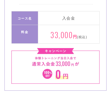
入会金
コース名
33,000
料金
円
(税込)