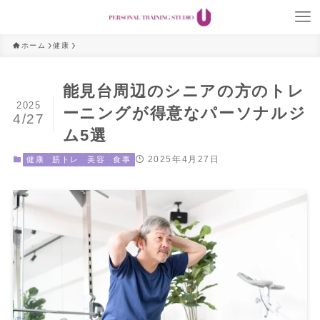
ホーム
健康
能見台周辺のシニアの方のトレ
2025
ーニングが得意なパーソナルジ
4/27
ム5選
2025年4月27日
健康
筋トレ
美容
食事