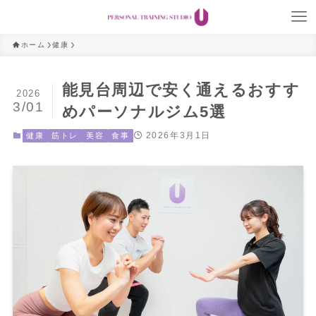
ホーム
健康
能見台周辺で安く通えるおすす
2026
3/01
めパーソナルジム5選
2026年3月1日
健康
筋トレ
美容
食事