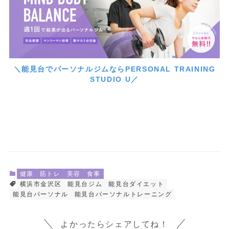
＼能見台でパーソナルジムならPERSONAL TRAINING
STUDIO U／
健康
筋トレ
美容
食事
横浜市金沢区
能見台ジム
能見台ダイエット
能見台パーソナル
能見台パーソナルトレーニング
よかったらシェアしてね！