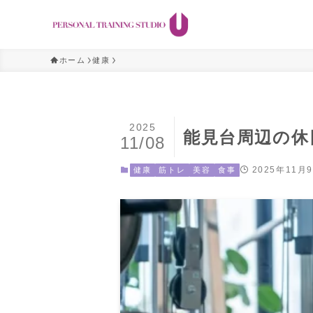
ホーム
健康
2025
能見台周辺の休
11/08
2025年11月
健康
筋トレ
美容
食事