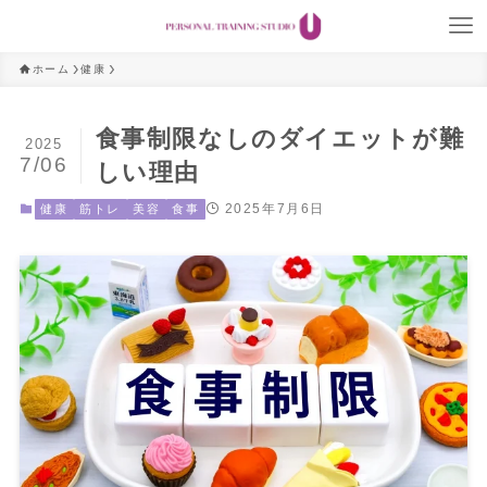
ホーム
健康
食事制限なしのダイエットが難
2025
7/06
しい理由
2025年7月6日
健康
筋トレ
美容
食事